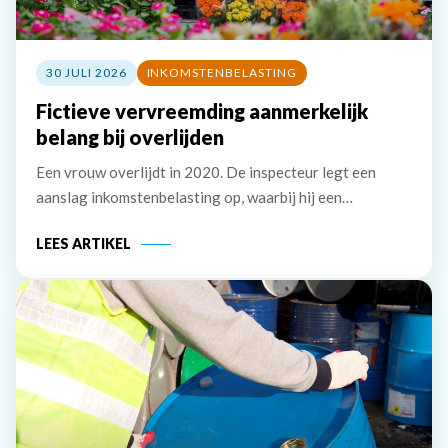
30 JULI 2026
INKOMSTENBELASTING
Fictieve vervreemding aanmerkelijk
belang bij overlijden
Een vrouw overlijdt in 2020. De inspecteur legt een
aanslag inkomstenbelasting op, waarbij hij een
belastbaar inkomen uit aanmerkelijk belang van &euro;
LEES ARTIKEL
241.893 in aanmerking neemt. De erven van de vrouw
stellen dat de vrouw geen aanmerkelijk belang