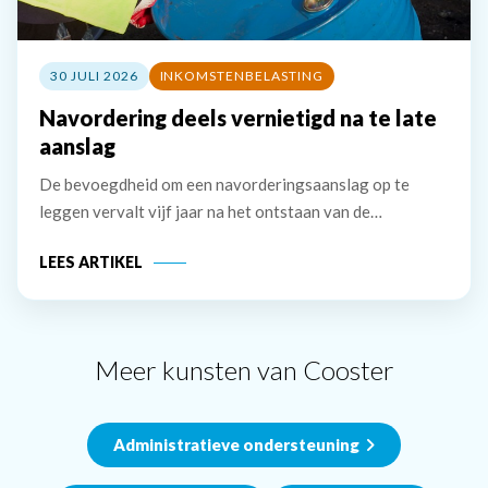
30 JULI 2026
INKOMSTENBELASTING
Navordering deels vernietigd na te late
aanslag
De bevoegdheid om een navorderingsaanslag op te
leggen vervalt vijf jaar na het ontstaan van de
belastingschuld. Bij uitstel voor het doen van aangifte
LEES ARTIKEL
wordt deze termijn verlengd met het verleende uitstel.
De inspecteur stelt dat hij een
Meer kunsten van Cooster
Administratieve ondersteuning