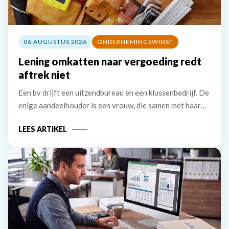
06 AUGUSTUS 2026
ONDERNEMINGSWINST
Lening omkatten naar vergoeding redt
aftrek niet
Een bv drijft een uitzendbureau en een klussenbedrijf. De
enige aandeelhouder is een vrouw, die samen met haar
partner bestuurder is. De bv heeft twee vorderingen die
LEES ARTIKEL
zij in 2020 wil afwaarderen. De eerste vordering van
ruim &euro; 74.000 betreft de