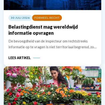
30 JULI 2026
FORMEEL RECHT
Belastingdienst mag wereldwijd
informatie opvragen
De bevoegdheid van de inspecteur om rechtstreeks
informatie op te vragen is niet territoriaal begrensd, zo
bevestigt de Hoge Raad. Ook brengt de Tax Information
LEES ARTIKEL
Exchange Agreement (TIEA) met Jersey niet mee dat de
inspecteur eerst informatie bij de