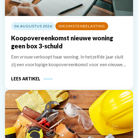
06 AUGUSTUS 2026
INKOMSTENBELASTING
Koopovereenkomst nieuwe woning
geen box 3-schuld
Een vrouw verkoopt haar woning. In hetzelfde jaar sluit
zij een voorlopige koopovereenkomst voor een nieuwe
woning. Deze wordt het jaar erna, in januari, geleverd.
LEES ARTIKEL
De vrouw maakt de koopsom in januari in drie delen over
naar de derdengeldrekening van