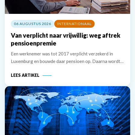
06 AUGUSTUS 2026
INTERNATIONAAL
Van verplicht naar vrijwillig: weg aftrek
pensioenpremie
Een werknemer was tot 2017 verplicht verzekerd in
Luxemburg en bouwde daar pensioen op. Daarna wordt
hij verplicht verzekerd in Nederland, maar hij zet de
LEES ARTIKEL
Luxemburgse pensioenregeling vrijwillig voort. De
premie die hij zelf betaalt, wil hij