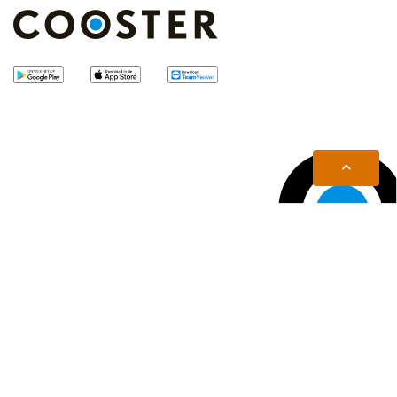
© 2026 Cooster Coaching Accountants B.V. |
|
|
|
| Concept & realisatie
BenedenBoven