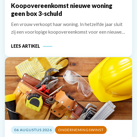
Koopovereenkomst nieuwe woning
geen box 3-schuld
Een vrouw verkoopt haar woning. In hetzelfde jaar sluit
zij een voorlopige koopovereenkomst voor een nieuwe
woning. Deze wordt het jaar erna, in januari, geleverd.
LEES ARTIKEL
De vrouw maakt de koopsom in januari in drie delen over
naar de derdengeldrekening van
06 AUGUSTUS 2026
ONDERNEMINGSWINST