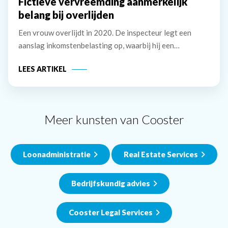
Fictieve vervreemding aanmerkelijk
belang bij overlijden
Een vrouw overlijdt in 2020. De inspecteur legt een
aanslag inkomstenbelasting op, waarbij hij een
belastbaar inkomen uit aanmerkelijk belang van &euro;
LEES ARTIKEL
241.893 in aanmerking neemt. De erven van de vrouw
stellen dat de vrouw geen aanmerkelijk belang
Meer kunsten van Cooster
Loonadministratie
Real Estate Services
Bedrijfskundig advies
Cooster Legal Services