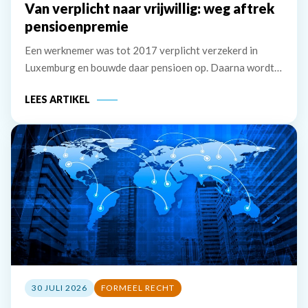
Van verplicht naar vrijwillig: weg aftrek
pensioenpremie
Een werknemer was tot 2017 verplicht verzekerd in
Luxemburg en bouwde daar pensioen op. Daarna wordt
hij verplicht verzekerd in Nederland, maar hij zet de
LEES ARTIKEL
Luxemburgse pensioenregeling vrijwillig voort. De
premie die hij zelf betaalt, wil hij
30 JULI 2026
FORMEEL RECHT