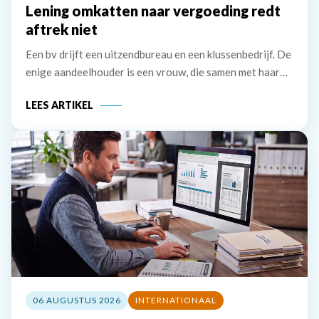
Lening omkatten naar vergoeding redt
aftrek niet
Een bv drijft een uitzendbureau en een klussenbedrijf. De
enige aandeelhouder is een vrouw, die samen met haar
partner bestuurder is. De bv heeft twee vorderingen die
LEES ARTIKEL
zij in 2020 wil afwaarderen. De eerste vordering van
ruim &euro; 74.000 betreft de
06 AUGUSTUS 2026
INTERNATIONAAL