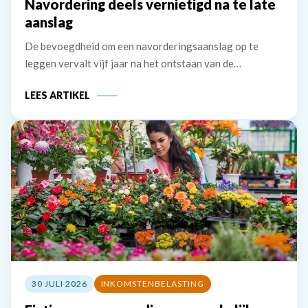
Navordering deels vernietigd na te late
aanslag
De bevoegdheid om een navorderingsaanslag op te
leggen vervalt vijf jaar na het ontstaan van de
belastingschuld. Bij uitstel voor het doen van aangifte
LEES ARTIKEL
wordt deze termijn verlengd met het verleende uitstel.
De inspecteur stelt dat hij een
30 JULI 2026
INKOMSTENBELASTING