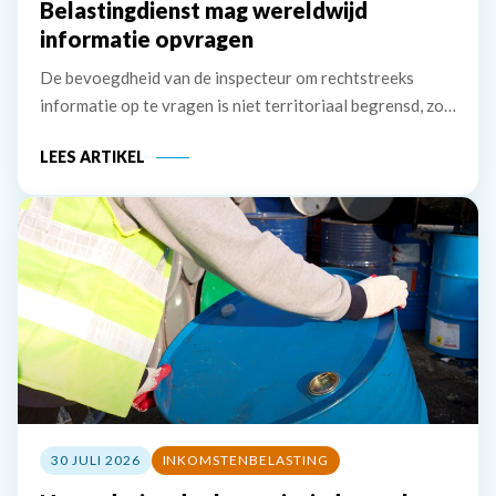
Belastingdienst mag wereldwijd
informatie opvragen
De bevoegdheid van de inspecteur om rechtstreeks
informatie op te vragen is niet territoriaal begrensd, zo
bevestigt de Hoge Raad. Ook brengt de Tax Information
LEES ARTIKEL
Exchange Agreement (TIEA) met Jersey niet mee dat de
inspecteur eerst informatie bij de
30 JULI 2026
INKOMSTENBELASTING