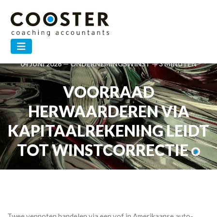
04 JUNI 2026 — ONDERNEMINGSWINST — 3 MINUTEN
VOORRAAD
HERWAARDEREN VIA
KAPITAALREKENING LEIDT
TOT WINSTCORRECTIE
Twee vennoten handelen via een vof in Amerikaanse auto-