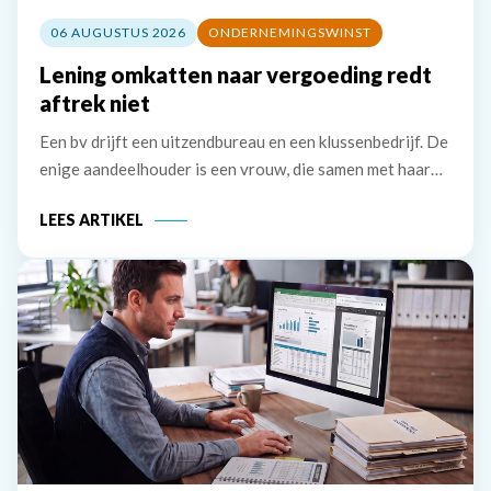
06 AUGUSTUS 2026
ONDERNEMINGSWINST
Lening omkatten naar vergoeding redt
aftrek niet
Een bv drijft een uitzendbureau en een klussenbedrijf. De
enige aandeelhouder is een vrouw, die samen met haar
partner bestuurder is. De bv heeft twee vorderingen die
LEES ARTIKEL
zij in 2020 wil afwaarderen. De eerste vordering van
ruim &euro; 74.000 betreft de