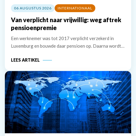
06 AUGUSTUS 2026
INTERNATIONAAL
Van verplicht naar vrijwillig: weg aftrek
pensioenpremie
Een werknemer was tot 2017 verplicht verzekerd in
Luxemburg en bouwde daar pensioen op. Daarna wordt
hij verplicht verzekerd in Nederland, maar hij zet de
LEES ARTIKEL
Luxemburgse pensioenregeling vrijwillig voort. De
premie die hij zelf betaalt, wil hij