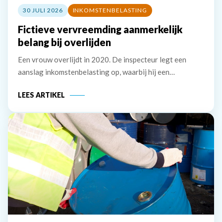
30 JULI 2026
INKOMSTENBELASTING
Fictieve vervreemding aanmerkelijk
belang bij overlijden
Een vrouw overlijdt in 2020. De inspecteur legt een
aanslag inkomstenbelasting op, waarbij hij een
belastbaar inkomen uit aanmerkelijk belang van &euro;
LEES ARTIKEL
241.893 in aanmerking neemt. De erven van de vrouw
stellen dat de vrouw geen aanmerkelijk belang