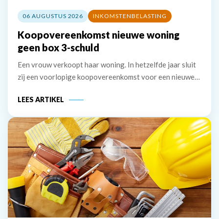
06 AUGUSTUS 2026
INKOMSTENBELASTING
Koopovereenkomst nieuwe woning
geen box 3-schuld
Een vrouw verkoopt haar woning. In hetzelfde jaar sluit
zij een voorlopige koopovereenkomst voor een nieuwe
woning. Deze wordt het jaar erna, in januari, geleverd.
LEES ARTIKEL
De vrouw maakt de koopsom in januari in drie delen over
naar de derdengeldrekening van