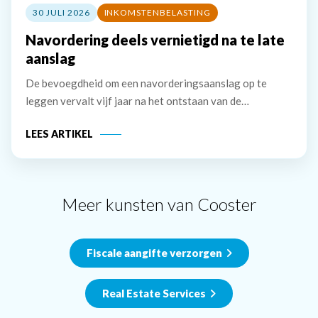
30 JULI 2026
INKOMSTENBELASTING
Navordering deels vernietigd na te late
aanslag
De bevoegdheid om een navorderingsaanslag op te
leggen vervalt vijf jaar na het ontstaan van de
belastingschuld. Bij uitstel voor het doen van aangifte
LEES ARTIKEL
wordt deze termijn verlengd met het verleende uitstel.
De inspecteur stelt dat hij een
Meer kunsten van Cooster
Fiscale aangifte verzorgen
Real Estate Services