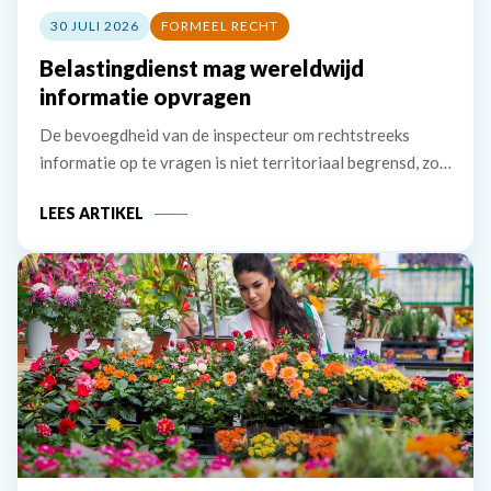
30 JULI 2026
FORMEEL RECHT
Belastingdienst mag wereldwijd
informatie opvragen
De bevoegdheid van de inspecteur om rechtstreeks
informatie op te vragen is niet territoriaal begrensd, zo
bevestigt de Hoge Raad. Ook brengt de Tax Information
LEES ARTIKEL
Exchange Agreement (TIEA) met Jersey niet mee dat de
inspecteur eerst informatie bij de