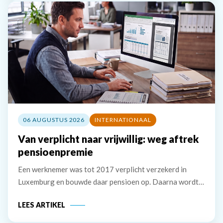
06 AUGUSTUS 2026
INTERNATIONAAL
Van verplicht naar vrijwillig: weg aftrek
pensioenpremie
Een werknemer was tot 2017 verplicht verzekerd in
Luxemburg en bouwde daar pensioen op. Daarna wordt
hij verplicht verzekerd in Nederland, maar hij zet de
LEES ARTIKEL
Luxemburgse pensioenregeling vrijwillig voort. De
premie die hij zelf betaalt, wil hij