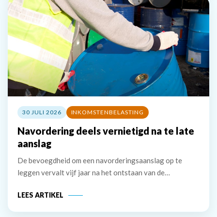
30 JULI 2026
INKOMSTENBELASTING
Navordering deels vernietigd na te late
aanslag
De bevoegdheid om een navorderingsaanslag op te
leggen vervalt vijf jaar na het ontstaan van de
belastingschuld. Bij uitstel voor het doen van aangifte
LEES ARTIKEL
wordt deze termijn verlengd met het verleende uitstel.
De inspecteur stelt dat hij een