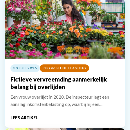
30 JULI 2026
INKOMSTENBELASTING
Fictieve vervreemding aanmerkelijk
belang bij overlijden
Een vrouw overlijdt in 2020. De inspecteur legt een
aanslag inkomstenbelasting op, waarbij hij een
belastbaar inkomen uit aanmerkelijk belang van &euro;
LEES ARTIKEL
241.893 in aanmerking neemt. De erven van de vrouw
stellen dat de vrouw geen aanmerkelijk belang