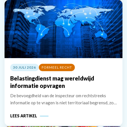
30 JULI 2026
FORMEEL RECHT
Belastingdienst mag wereldwijd
informatie opvragen
De bevoegdheid van de inspecteur om rechtstreeks
informatie op te vragen is niet territoriaal begrensd, zo
bevestigt de Hoge Raad. Ook brengt de Tax Information
LEES ARTIKEL
Exchange Agreement (TIEA) met Jersey niet mee dat de
inspecteur eerst informatie bij de