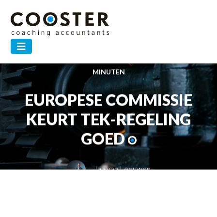
18 APRIL 2023 —
BEDRIJFSKUNDIG ADVIES
,
OVERIGE
ADVISERING
,
FINANCIERING
,
COOSTER LEGAL SERVICES
— 2
MINUTEN
EUROPESE COMMISSIE
KEURT TEK-REGELING
GOED
Jan van Leeuwen