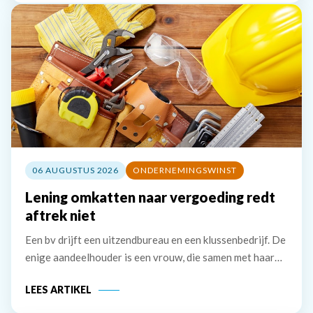
06 AUGUSTUS 2026
ONDERNEMINGSWINST
Lening omkatten naar vergoeding redt
aftrek niet
Een bv drijft een uitzendbureau en een klussenbedrijf. De
enige aandeelhouder is een vrouw, die samen met haar
partner bestuurder is. De bv heeft twee vorderingen die
LEES ARTIKEL
zij in 2020 wil afwaarderen. De eerste vordering van
ruim &euro; 74.000 betreft de