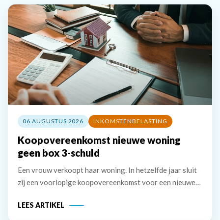
06 AUGUSTUS 2026
INKOMSTENBELASTING
Koopovereenkomst nieuwe woning
geen box 3-schuld
Een vrouw verkoopt haar woning. In hetzelfde jaar sluit
zij een voorlopige koopovereenkomst voor een nieuwe
woning. Deze wordt het jaar erna, in januari, geleverd.
LEES ARTIKEL
De vrouw maakt de koopsom in januari in drie delen over
naar de derdengeldrekening van