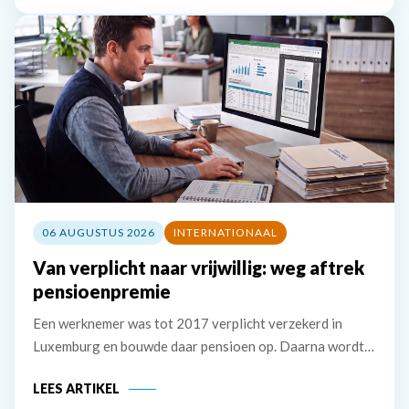
ruim &euro; 74.000 betreft de
06 AUGUSTUS 2026
INTERNATIONAAL
Van verplicht naar vrijwillig: weg aftrek
pensioenpremie
Een werknemer was tot 2017 verplicht verzekerd in
Luxemburg en bouwde daar pensioen op. Daarna wordt
hij verplicht verzekerd in Nederland, maar hij zet de
LEES ARTIKEL
Luxemburgse pensioenregeling vrijwillig voort. De