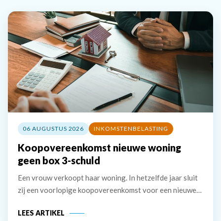
06 AUGUSTUS 2026
INKOMSTENBELASTING
Koopovereenkomst nieuwe woning
geen box 3-schuld
Een vrouw verkoopt haar woning. In hetzelfde jaar sluit
zij een voorlopige koopovereenkomst voor een nieuwe
woning. Deze wordt het jaar erna, in januari, geleverd.
LEES ARTIKEL
De vrouw maakt de koopsom in januari in drie delen over