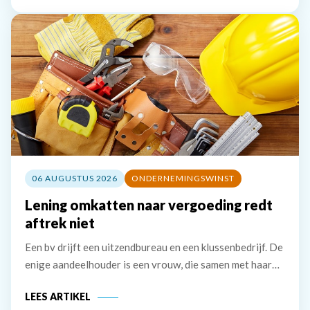
naar de derdengeldrekening van
06 AUGUSTUS 2026
ONDERNEMINGSWINST
Lening omkatten naar vergoeding redt
aftrek niet
Een bv drijft een uitzendbureau en een klussenbedrijf. De
enige aandeelhouder is een vrouw, die samen met haar
partner bestuurder is. De bv heeft twee vorderingen die
LEES ARTIKEL
zij in 2020 wil afwaarderen. De eerste vordering van