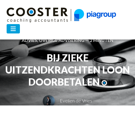
31 MEI 2023 —
LOONADMINISTRATIE
,
BEDRIJFSKUNDIG
ADVIES
,
OVERIGE ADVISERING
— 2 MINUTEN
BIJ ZIEKE
UITZENDKRACHTEN LOON
DOORBETALEN
Evelien de Vries