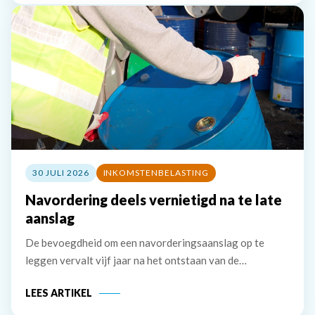
stellen dat de vrouw geen aanmerkelijk belang
30 JULI 2026
INKOMSTENBELASTING
Navordering deels vernietigd na te late
aanslag
De bevoegdheid om een navorderingsaanslag op te
leggen vervalt vijf jaar na het ontstaan van de
belastingschuld. Bij uitstel voor het doen van aangifte
LEES ARTIKEL
wordt deze termijn verlengd met het verleende uitstel.
De inspecteur stelt dat hij een