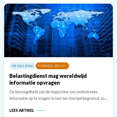
premie die hij zelf betaalt, wil hij
30 JULI 2026
FORMEEL RECHT
Belastingdienst mag wereldwijd
informatie opvragen
De bevoegdheid van de inspecteur om rechtstreeks
informatie op te vragen is niet territoriaal begrensd, zo
bevestigt de Hoge Raad. Ook brengt de Tax Information
LEES ARTIKEL
Exchange Agreement (TIEA) met Jersey niet mee dat de