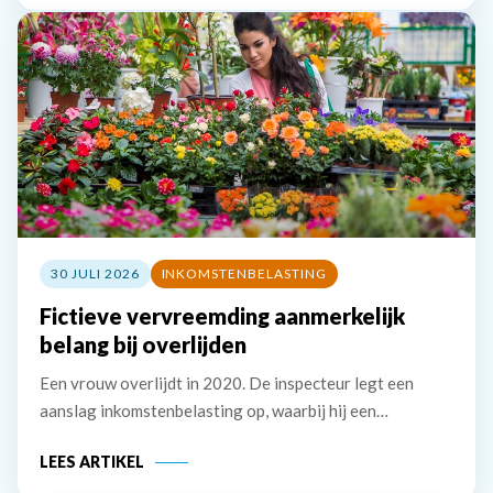
inspecteur eerst informatie bij de
30 JULI 2026
INKOMSTENBELASTING
Fictieve vervreemding aanmerkelijk
belang bij overlijden
Een vrouw overlijdt in 2020. De inspecteur legt een
aanslag inkomstenbelasting op, waarbij hij een
belastbaar inkomen uit aanmerkelijk belang van &euro;
LEES ARTIKEL
241.893 in aanmerking neemt. De erven van de vrouw